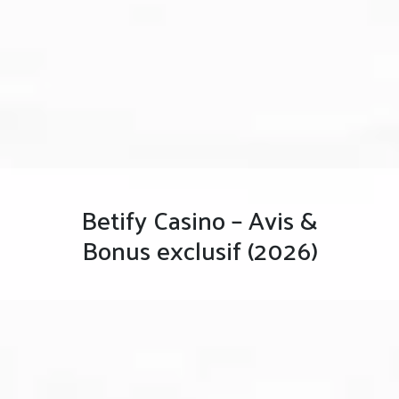
Betify Casino – Avis &
Bonus exclusif (2026)