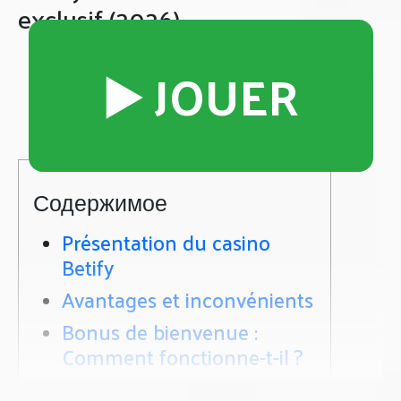
exclusif (2026)
▶️ JOUER
Содержимое
Présentation du casino
Betify
Avantages et inconvénients
Bonus de bienvenue :
Comment fonctionne-t-il ?
Jeux et logiciels