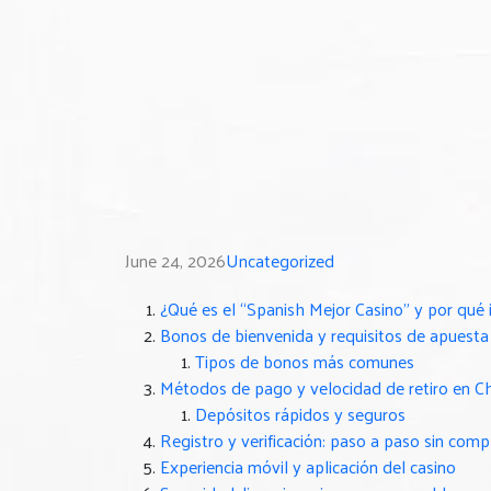
June 24, 2026
Uncategorized
¿Qué es el “Spanish Mejor Casino” y por qué
Bonos de bienvenida y requisitos de apuesta
Tipos de bonos más comunes
Métodos de pago y velocidad de retiro en Ch
Depósitos rápidos y seguros
Registro y verificación: paso a paso sin comp
Experiencia móvil y aplicación del casino