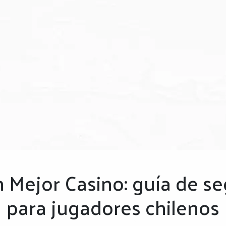
 Mejor Casino: guía de s
para jugadores chilenos