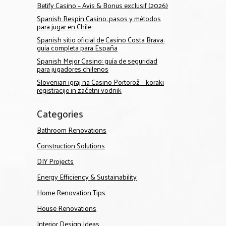
Betify Casino – Avis & Bonus exclusif (2026)
Spanish Respin Casino: pasos y métodos
para jugar en Chile
Spanish sitio oficial de Casino Costa Brava:
guía completa para España
Spanish Mejor Casino: guía de seguridad
para jugadores chilenos
Slovenian igraj na Casino Portorož – koraki
registracije in začetni vodnik
Categories
Bathroom Renovations
Construction Solutions
DIY Projects
Energy Efficiency & Sustainability
Home Renovation Tips
House Renovations
Interior Design Ideas