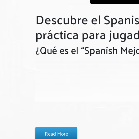
Descubre el Spanis
práctica para juga
¿Qué es el “Spanish Mej
Read More