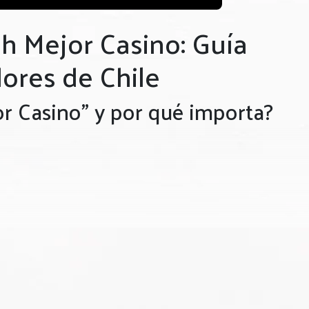
h Mejor Casino: Guía
dores de Chile
or Casino” y por qué importa?