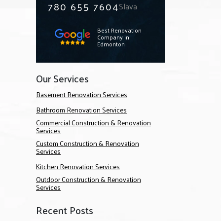
780 655 7604
Slava
Best Renovation
Company in
Edmonton
Our Services
Basement Renovation Services
Bathroom Renovation Services
Commercial Construction & Renovation
Services
Custom Construction & Renovation
Services
Kitchen Renovation Services
Outdoor Construction & Renovation
Services
Recent Posts