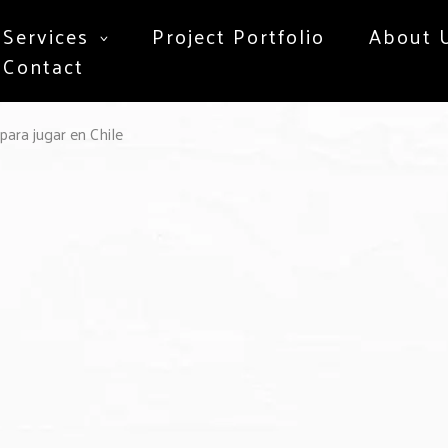
Services
Project Portfolio
About 
Contact
ara jugar en Chile