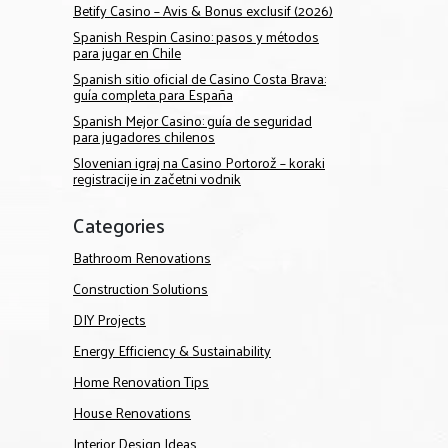
Betify Casino – Avis & Bonus exclusif (2026)
Spanish Respin Casino: pasos y métodos
para jugar en Chile
Spanish sitio oficial de Casino Costa Brava:
guía completa para España
Spanish Mejor Casino: guía de seguridad
para jugadores chilenos
Slovenian igraj na Casino Portorož – koraki
registracije in začetni vodnik
Categories
Bathroom Renovations
Construction Solutions
DIY Projects
Energy Efficiency & Sustainability
Home Renovation Tips
House Renovations
es con
Interior Design Ideas