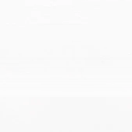
s en línea que combina la estética de los clásicos casinos español