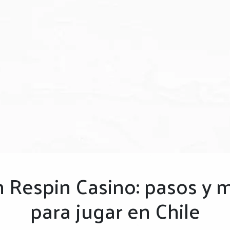
h Respin Casino: pasos y 
para jugar en Chile